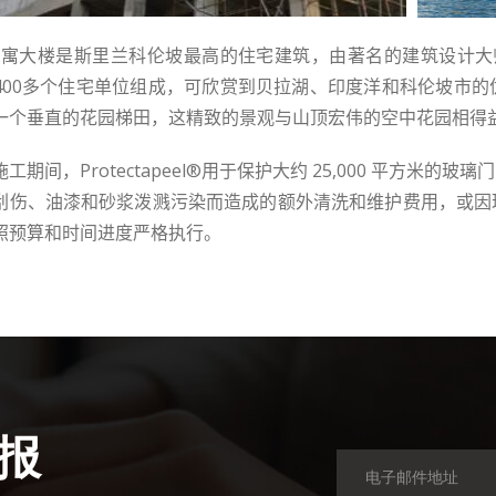
公寓大楼是斯里兰科伦坡最高的住宅建筑，由著名的建筑设计大
400
多个住宅单位组成，可欣赏到贝拉湖、印度洋和科伦坡市的
一个垂直的花园梯田，这精致的景观与山顶宏伟的空中花园相得
施工期间，
Protectapeel®
用于保护
大约
25,000
平方米的玻璃门
刮伤、油漆和砂浆泼溅污染而造成的额外
清洗和维护费用，或因
照预算和时间进度严格执行。
报