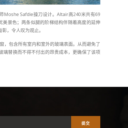
师
Moshe Safdie
操刀设计。
Altair
高
240
米共有
69
优美景色；两条似腿的阶梯结构伴随着高度的延伸
益彰，令人叹为观止
。
窗，包含所有室内和室外的玻璃表面。
从而
避免了
玻璃替换而不得不付出的昂贵成本，更确保了该项
提交